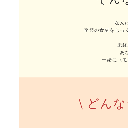
なん
季節の食材をじっ
未経
あ
一緒に〈モ
\ どん