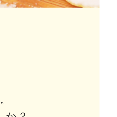
。
んか？